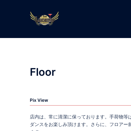
コ
ン
テ
ン
ツ
へ
ス
キ
ッ
Floor
プ
Pix View
店内は、常に清潔に保っております。手荷物等
ダンスをお楽しみ頂けます。さらに、フロアー