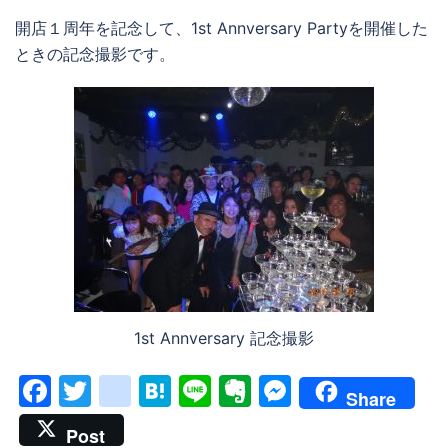
開店１周年を記念して、1st Annversary Partyを開催した
ときの記念撮影です。
1st Annversary 記念撮影
Facebook
Twitter
google_bookmarks
Hatena
Line
Evernote
Messenge
Share
Post