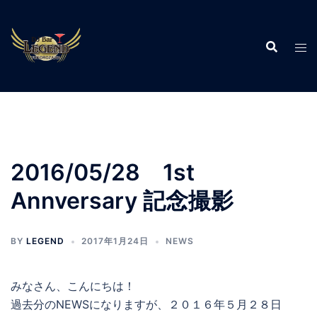
コ
ン
テ
ン
ツ
へ
ス
キ
ッ
2016/05/28 1st
プ
Annversary 記念撮影
BY
LEGEND
2017年1月24日
NEWS
みなさん、こんにちは！
過去分のNEWSになりますが、２０１６年５月２８日