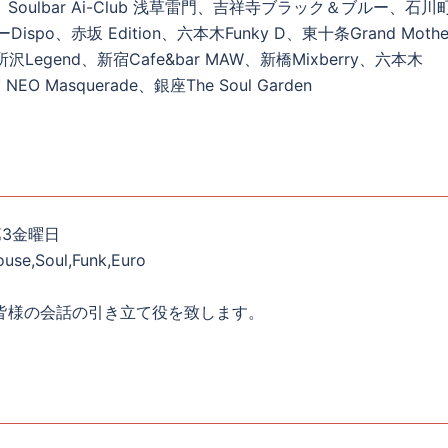
y、Soulbar Ai-Club 浅草雷門、吉祥寺ブラック＆ブルー、石川
ispo、赤坂 Edition、六本木Funky D、東十条Grand Moth
所沢Legend、新宿Cafe&bar MAW、新橋Mixberry、六本木
EO Masquerade、銀座The Soul Garden
3金曜日
e,Soul,Funk,Euro
皆様の会話の引き立て役を致します。