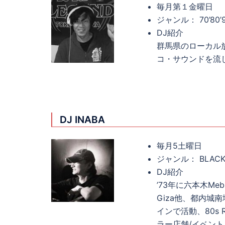
毎月第１金曜日
ジャンル： 70’80’9
DJ紹介
群馬県のローカル放
コ・サウンドを流
DJ INABA
毎月5土曜日
ジャンル： BLACK
DJ紹介
’73年に六本木Me
Giza他、都内城南
インで活動、80s Ropp
ラー店舗/イベン