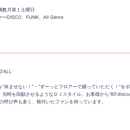
偶数月第１土曜日
ISCO、FUNK、All Genre
’ALL
”休ませない！”・”ずーっとフロアーで踊っていただく！”を
当時を回顧させるようなＤＪスタイル。お客様から”80’disco
との呼び声も多く、根付いたファンを持っています。