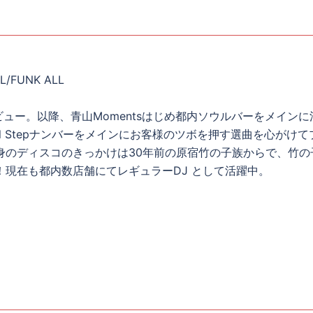
/FUNK ALL
デビュー。以降、青山Momentsはじめ都内ソウルバーをメインに
 Soul Stepナンバーをメインにお客様のツボを押す選曲を心がけて
身のディスコのきっかけは30年前の原宿竹の子族からで、竹の
！現在も都内数店舗にてレギュラーDJ として活躍中。