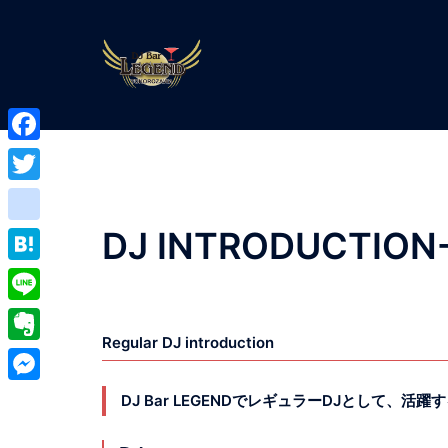
コ
ン
テ
ン
ツ
へ
Facebook
ス
キ
Twitter
ッ
DJ INTRODUCTION
google_bookmarks
プ
Hatena
Line
Regular DJ introduction
Evernote
Messenger
DJ Bar LEGENDでレギュラーDJとして、活