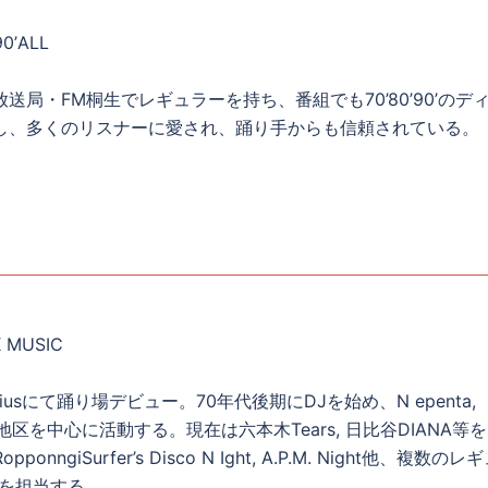
0’ALL
送局・FM桐生でレギュラーを持ち、番組でも70’80’90’のデ
し、多くのリスナーに愛され、踊り手からも信頼されている。
 MUSIC
biusにて踊り場デビュー。70年代後期にDJを始め、N epenta,
地区を中心に活動する。現在は六本木Tears, 日比谷DIANA等
onngiSurfer’s Disco N Ight, A.P.M. Night他、複数のレ
トを担当する。